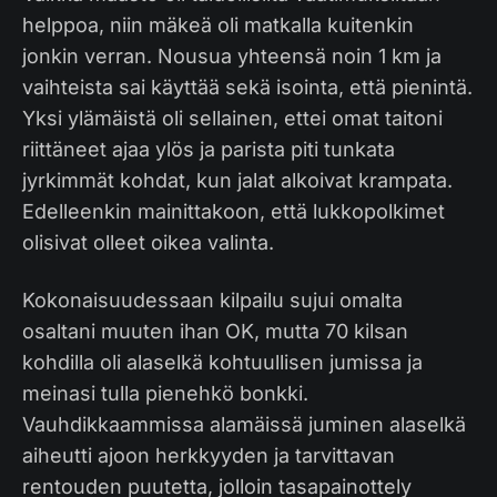
helppoa, niin mäkeä oli matkalla kuitenkin
jonkin verran. Nousua yhteensä noin 1 km ja
vaihteista sai käyttää sekä isointa, että pienintä.
Yksi ylämäistä oli sellainen, ettei omat taitoni
riittäneet ajaa ylös ja parista piti tunkata
jyrkimmät kohdat, kun jalat alkoivat krampata.
Edelleenkin mainittakoon, että lukkopolkimet
olisivat olleet oikea valinta.
Kokonaisuudessaan kilpailu sujui omalta
osaltani muuten ihan OK, mutta 70 kilsan
kohdilla oli alaselkä kohtuullisen jumissa ja
meinasi tulla pienehkö bonkki.
Vauhdikkaammissa alamäissä juminen alaselkä
aiheutti ajoon herkkyyden ja tarvittavan
rentouden puutetta, jolloin tasapainottely