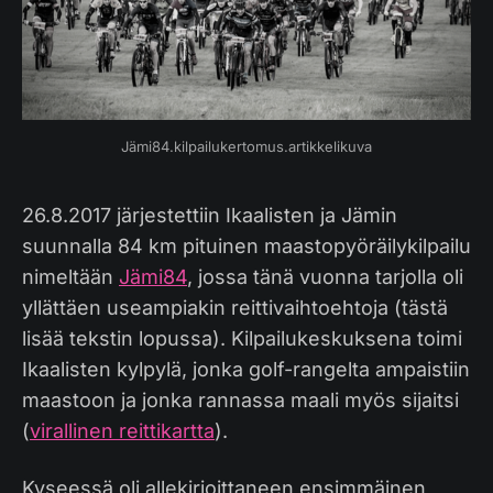
Jämi84.kilpailukertomus.artikkelikuva
26.8.2017 järjestettiin Ikaalisten ja Jämin
suunnalla 84 km pituinen maastopyöräilykilpailu
nimeltään
Jämi84
, jossa tänä vuonna tarjolla oli
yllättäen useampiakin reittivaihtoehtoja (tästä
lisää tekstin lopussa). Kilpailukeskuksena toimi
Ikaalisten kylpylä, jonka golf-rangelta ampaistiin
maastoon ja jonka rannassa maali myös sijaitsi
(
virallinen reittikartta
).
Kyseessä oli allekirjoittaneen ensimmäinen