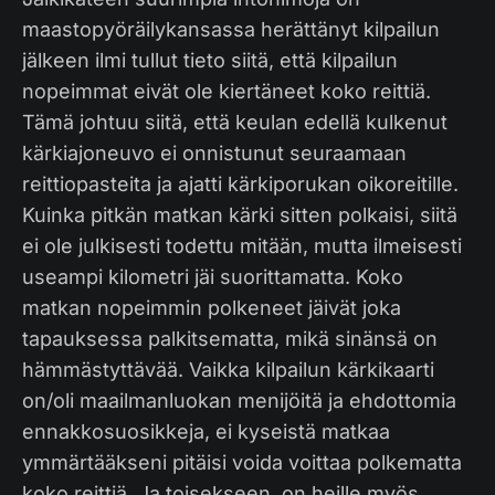
maastopyöräilykansassa herättänyt kilpailun
jälkeen ilmi tullut tieto siitä, että kilpailun
nopeimmat eivät ole kiertäneet koko reittiä.
Tämä johtuu siitä, että keulan edellä kulkenut
kärkiajoneuvo ei onnistunut seuraamaan
reittiopasteita ja ajatti kärkiporukan oikoreitille.
Kuinka pitkän matkan kärki sitten polkaisi, siitä
ei ole julkisesti todettu mitään, mutta ilmeisesti
useampi kilometri jäi suorittamatta. Koko
matkan nopeimmin polkeneet jäivät joka
tapauksessa palkitsematta, mikä sinänsä on
hämmästyttävää. Vaikka kilpailun kärkikaarti
on/oli maailmanluokan menijöitä ja ehdottomia
ennakkosuosikkeja, ei kyseistä matkaa
ymmärtääkseni pitäisi voida voittaa polkematta
koko reittiä. Ja toisekseen, on heille myös