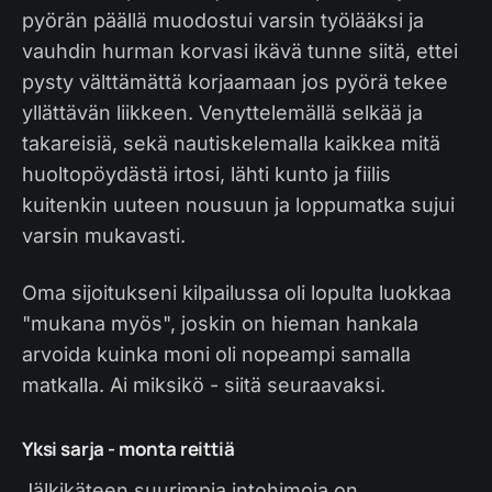
pyörän päällä muodostui varsin työlääksi ja
vauhdin hurman korvasi ikävä tunne siitä, ettei
pysty välttämättä korjaamaan jos pyörä tekee
yllättävän liikkeen. Venyttelemällä selkää ja
takareisiä, sekä nautiskelemalla kaikkea mitä
huoltopöydästä irtosi, lähti kunto ja fiilis
kuitenkin uuteen nousuun ja loppumatka sujui
varsin mukavasti.
Oma sijoitukseni kilpailussa oli lopulta luokkaa
"mukana myös", joskin on hieman hankala
arvoida kuinka moni oli nopeampi samalla
matkalla. Ai miksikö - siitä seuraavaksi.
Yksi sarja - monta reittiä
Jälkikäteen suurimpia intohimoja on