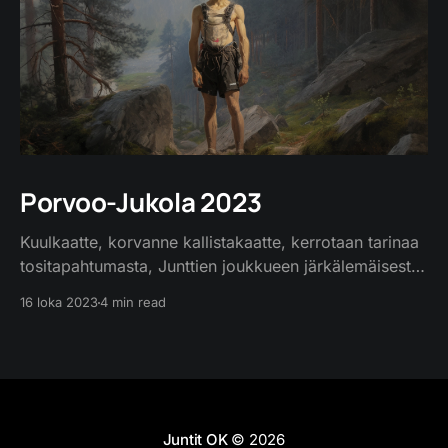
Porvoo-Jukola 2023
Kuulkaatte, korvanne kallistakaatte, kerrotaan tarinaa
tositapahtumasta, Junttien joukkueen järkälemäisestä
taipaleesta, suunnistusseikkailusta suurimmasta,
16 loka 2023
4 min read
Jukolan viestistä vuonna 2023. Miehet ja naiset,
kunnianarvoiset kilpailijat, kokoontuivat Epoon
kylään, Porvoon pitäjään, päättämään parhaan
joukkueen. Aurinko paistoi pilvettömältä taivaalta,
lämmin kesäilma hyväili kilpailijoita kuin ystävällinen
emäntä. Epoon kylän metsä oli täynnä testejä
Juntit OK
© 2026