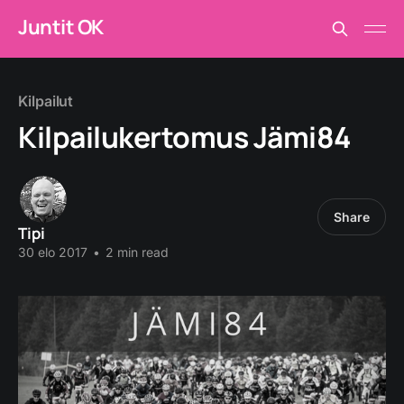
Juntit OK
Kilpailut
Kilpailukertomus Jämi84
Share
Tipi
30 elo 2017
•
2 min read