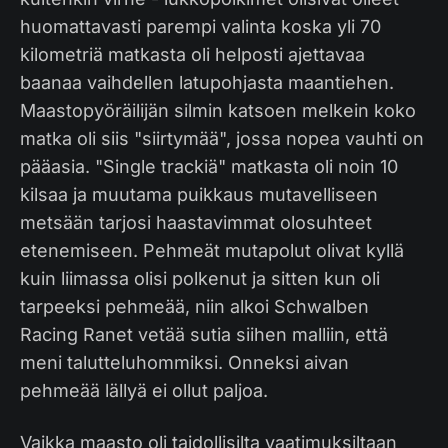
huomattavasti parempi valinta koska yli 70
kilometriä matkasta oli helposti ajettavaa
baanaa vaihdellen latupohjasta maantiehen.
Maastopyöräilijän silmin katsoen melkein koko
matka oli siis "siirtymää", jossa nopea vauhti on
pääasia. "Single trackiä" matkasta oli noin 10
kilsaa ja muutama puikkaus mutavelliseen
metsään tarjosi haastavimmat olosuhteet
etenemiseen. Pehmeät mutapolut olivat kyllä
kuin liimassa olisi polkenut ja sitten kun oli
tarpeeksi pehmeää, niin alkoi Schwalben
Racing Ranet vetää sutia siihen malliin, että
meni talutteluhommiksi. Onneksi aivan
pehmeää lällyä ei ollut paljoa.
Vaikka maasto oli taidollisilta vaatimuksiltaan