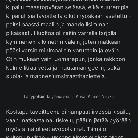
kilpailu maastopyörän selässä, eikä suurempia
kilpailullisia tavoitteita ollut myöskään asetettu -
paitsi päästä maaliin ja mahdollisimman
pikaisesti. Huoltoa oli reitin varrella tarjolla
kymmenen kilometrin välein, joten matkaan
pääsi varsin minimaalisin varustein ja eväin.
Otin mukaan vain juomarepun, jonka rakkoon
kolme litraa vettä ja muutaman geelin, sekä
suola- ja magnesiumsitraattitabletteja.
Lättypolkimilla ylämäkeen. (Kuva: Kimmo Virkki)
Koskapa tavoitteena ei hampaat irvessä kisailu,
vaan matkasta nautiskelu, päätin jättää pyörään
myös siinä olleet avopolkimet. Tämä oli
kuitenkin virhe - lukkopolkimet olisivat olleet